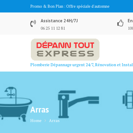
Skip
Promo & Bon Plan :
Offre spéciale d'automne
to
content
Assistance 24H/7J
En
06 25 11 12 81
100
Plomberie Dépannage urgent 24/7, Rénovation et Instal
Arras
Home
Arras