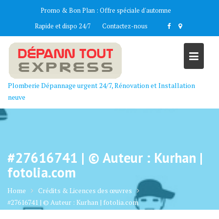
Skip
Promo & Bon Plan :
Offre spéciale d'automne
to
Rapide et dispo 24/7
Contactez-nous
content
Plomberie Dépannage urgent 24/7, Rénovation et Installation
neuve
#27616741 | © Auteur : Kurhan |
fotolia.com
Home
Crédits & Licences des œuvres
#27616741 | © Auteur : Kurhan | fotolia.com