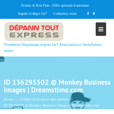
Skip
Promo & Bon Plan :
Offre spéciale d'automne
to
Rapide et dispo 24/7
Contactez-nous
content
Plomberie Dépannage urgent 24/7, Rénovation et Installation
neuve
ID 136295502 © Monkey Business
Images | Dreamstime.com
Home
Crédits & Licences des œuvres
ID 136295502 © Monkey Business Images | Dreamstime.com