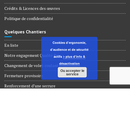
Crédits & Licences des œuvres
Politique de confidentialité
Quelques Chantiers
Cookies d’ergonomie,
En liste
d’audience et de sécurité
Notre engagement Qualité Prix
actifs
> plus d’info &
désactivation
Changement de volet-roulant
Ou accepter le
service
Fermeture provisoire
Renforcement d’une serrure
Dépannage Serrurerie
© Tous droits réservés 2018