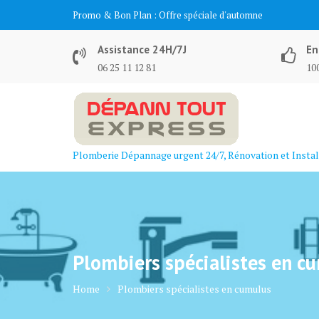
Skip
Promo & Bon Plan :
Offre spéciale d'automne
to
content
Assistance 24H/7J
En
06 25 11 12 81
100
Plomberie Dépannage urgent 24/7, Rénovation et Instal
Plombiers spécialistes en c
Home
Plombiers spécialistes en cumulus