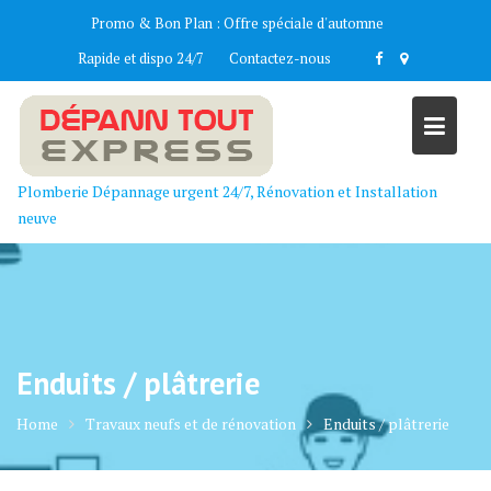
Skip
Promo & Bon Plan :
Offre spéciale d'automne
to
Rapide et dispo 24/7
Contactez-nous
content
Plomberie Dépannage urgent 24/7, Rénovation et Installation
neuve
Enduits / plâtrerie
Home
Travaux neufs et de rénovation
Enduits / plâtrerie