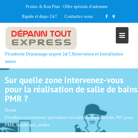
Skip
Promo & Bon Plan :
Offre spéciale d'automne
to
Rapide et dispo 24/7
Contactez-nous
content
Plomberie Dépannage urgent 24/7, Rénovation et Installation
neuve
Sur quelle zone intervenez-vous
pour la réalisation de salle de bains
PMR ?
Home
Plombier installateur spécialiste en salle de bain, douche, WC pour
PMR, handicapé, sénior