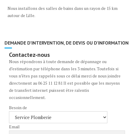
Sur quelle zone intervenez-vous pour la réalisation de salle de bains
Nous installons des salles de bains dans un rayon de 15 km
PMR ?
autour de Lille.
DEMANDE D’INTERVENTION, DE DEVIS OU D’INFORMATION
Contactez-nous
Nous répondrons à toute demande de dépannage ou
d’estimation par téléphone dans les 3 minutes. Toutefois si
vous n’êtes pas rappelés sous ce délai merci de nous joindre
directement au 06 25 11 12 81 Il est possible que les moyens
de transfert internet puissent être ralentis
occasionnellement.
Besoin de
Email