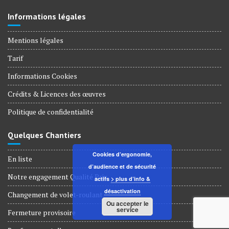
Informations légales
Mentions légales
Tarif
Informations Cookies
Crédits & Licences des œuvres
Politique de confidentialité
Quelques Chantiers
Cookies d’ergonomie,
En liste
d’audience et de sécurité
Notre engagement Qualité Prix
actifs
> plus d’info &
désactivation
Changement de volet-roulant
Ou accepter le
service
Fermeture provisoire