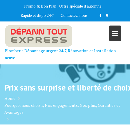
Skip
Promo & Bon Plan :
Offre spéciale d'automne
to
Rapide et dispo 24/7
Contactez-nous
content
Plomberie Dépannage urgent 24/7, Rénovation et Installation
neuve
Prix sans surprise et liberté de choi
Home
Pourquoi nous choisir, Nos engagements, Nos plus, Garanties et
Avantages
Prix sans surprise et liberté de choix