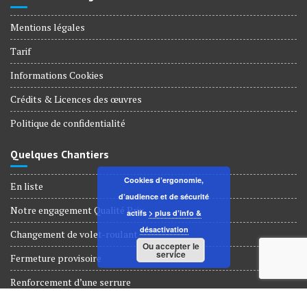
Mentions légales
Tarif
Informations Cookies
Crédits & Licences des œuvres
Politique de confidentialité
Quelques Chantiers
Cookies d’ergonomie,
En liste
d’audience et de sécurité
Notre engagement Qualité Prix
actifs
> plus d’info &
désactivation
Changement de volet-roulant
Ou accepter le
service
Fermeture provisoire
Renforcement d’une serrure
Dépannage Serrurerie