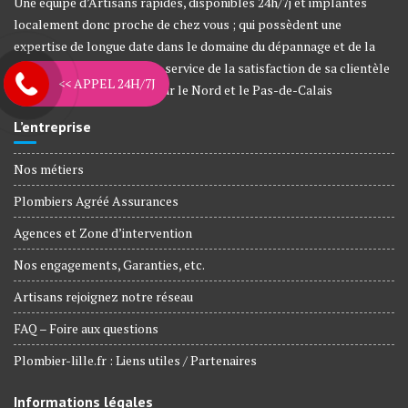
Une équipe d’Artisans rapides, disponibles 24h/7j et implantés
localement donc proche de chez vous ; qui possèdent une
expertise de longue date dans le domaine du dépannage et de la
rénovation de l’habitat, au service de la satisfaction de sa clientèle
<< APPEL 24H/7J
depuis plus de 12 années sur le Nord et le Pas-de-Calais
L’entreprise
Nos métiers
Plombiers Agréé Assurances
Agences et Zone d’intervention
Nos engagements, Garanties, etc.
Artisans rejoignez notre réseau
FAQ – Foire aux questions
Plombier-lille.fr : Liens utiles / Partenaires
Informations légales