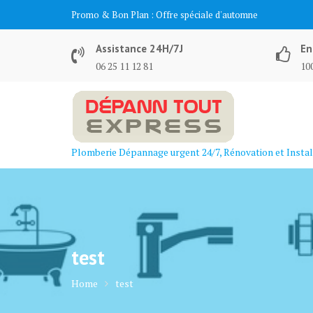
Skip
Promo & Bon Plan :
Offre spéciale d'automne
to
content
Assistance 24H/7J
En
06 25 11 12 81
100
Plomberie Dépannage urgent 24/7, Rénovation et Instal
test
Home
test