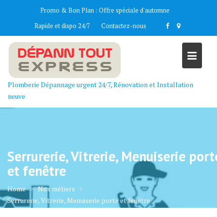
Skip
Promo & Bon Plan :
Offre spéciale d'automne
to
Rapide et dispo 24/7
Contactez-nous
content
Plomberie Dépannage urgent 24/7, Rénovation et Installation
neuve
Serrurerie, Vitrerie, Menuiserie port
et fenêtre
Home
Nos métiers
Serrurerie, Vitrerie, Menuiserie porte et fenêtre