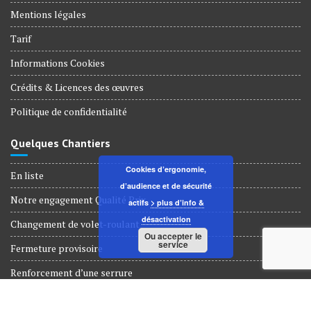
Mentions légales
Tarif
Informations Cookies
Crédits & Licences des œuvres
Politique de confidentialité
Quelques Chantiers
Cookies d’ergonomie,
En liste
d’audience et de sécurité
Notre engagement Qualité Prix
actifs
> plus d’info &
désactivation
Changement de volet-roulant
Ou accepter le
service
Fermeture provisoire
Renforcement d’une serrure
Dépannage Serrurerie