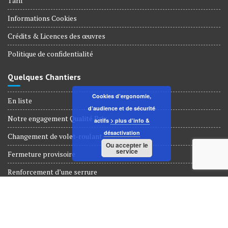
Tarif
Informations Cookies
Crédits & Licences des œuvres
Politique de confidentialité
Quelques Chantiers
Cookies d’ergonomie,
En liste
d’audience et de sécurité
Notre engagement Qualité Prix
actifs
> plus d’info &
désactivation
Changement de volet-roulant
Ou accepter le
service
Fermeture provisoire
Renforcement d’une serrure
Dépannage Serrurerie