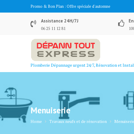
Skip
Promo & Bon Plan :
Offre spéciale d'automne
to
content
Assistance 24H/7J
En
06 25 11 12 81
100
Plomberie Dépannage urgent 24/7, Rénovation et Instal
Menuiserie
Home
Travaux neufs et de rénovation
Menuiseri