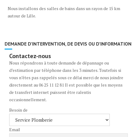
Sur quelle zone intervenez-vous pour la réalisation de salle de bains
Nous installons des salles de bains dans un rayon de 15 km
PMR ?
autour de Lille.
DEMANDE D’INTERVENTION, DE DEVIS OU D’INFORMATION
Contactez-nous
Nous répondrons à toute demande de dépannage ou
d’estimation par téléphone dans les 3 minutes. Toutefois si
vous n’êtes pas rappelés sous ce délai merci de nous joindre
directement au 06 25 11 12 81 Il est possible que les moyens
de transfert internet puissent être ralentis
occasionnellement.
Besoin de
Email