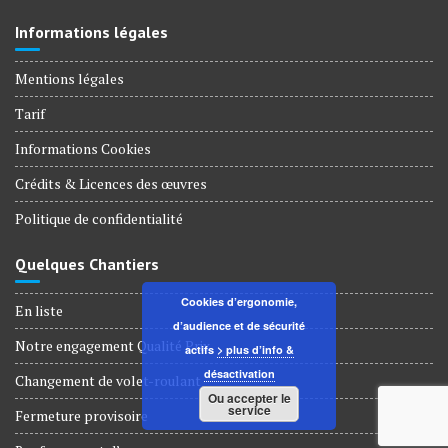
Informations légales
Mentions légales
Tarif
Informations Cookies
Crédits & Licences des œuvres
Politique de confidentialité
Quelques Chantiers
Cookies d’ergonomie,
En liste
d’audience et de sécurité
Notre engagement Qualité Prix
actifs
> plus d’info &
désactivation
Changement de volet-roulant
Ou accepter le
service
Fermeture provisoire