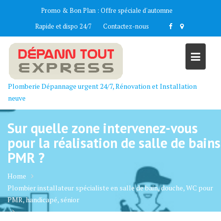
Skip
Promo & Bon Plan :
Offre spéciale d'automne
to
Rapide et dispo 24/7
Contactez-nous
content
Plomberie Dépannage urgent 24/7, Rénovation et Installation
neuve
Sur quelle zone intervenez-vous
pour la réalisation de salle de bains
PMR ?
Home
Plombier installateur spécialiste en salle de bain, douche, WC pour
PMR, handicapé, sénior