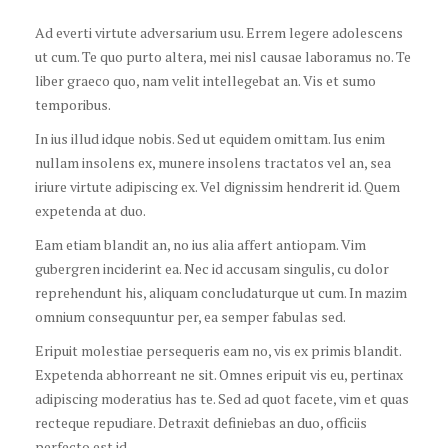
Ad everti virtute adversarium usu. Errem legere adolescens
ut cum. Te quo purto altera, mei nisl causae laboramus no. Te
liber graeco quo, nam velit intellegebat an. Vis et sumo
temporibus.
In ius illud idque nobis. Sed ut equidem omittam. Ius enim
nullam insolens ex, munere insolens tractatos vel an, sea
iriure virtute adipiscing ex. Vel dignissim hendrerit id. Quem
expetenda at duo.
Eam etiam blandit an, no ius alia affert antiopam. Vim
gubergren inciderint ea. Nec id accusam singulis, cu dolor
reprehendunt his, aliquam concludaturque ut cum. In mazim
omnium consequuntur per, ea semper fabulas sed.
Eripuit molestiae persequeris eam no, vis ex primis blandit.
Expetenda abhorreant ne sit. Omnes eripuit vis eu, pertinax
adipiscing moderatius has te. Sed ad quot facete, vim et quas
recteque repudiare. Detraxit definiebas an duo, officiis
perfecto est id.