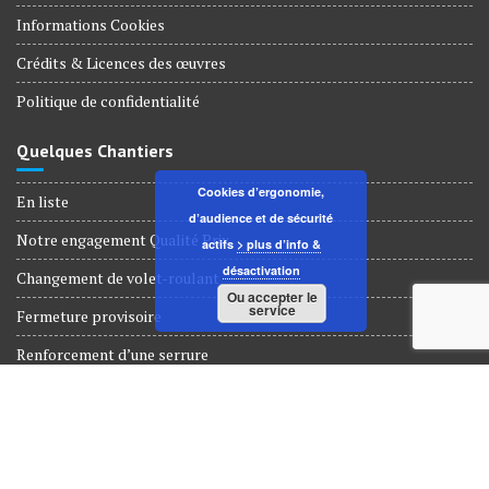
Informations Cookies
Crédits & Licences des œuvres
Politique de confidentialité
Quelques Chantiers
Cookies d’ergonomie,
En liste
d’audience et de sécurité
Notre engagement Qualité Prix
actifs
> plus d’info &
désactivation
Changement de volet-roulant
Ou accepter le
service
Fermeture provisoire
Renforcement d’une serrure
Dépannage Serrurerie
© Tous droits réservés 2018